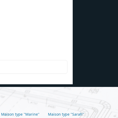
Maison type "Marine"
Maison type "Sarah"